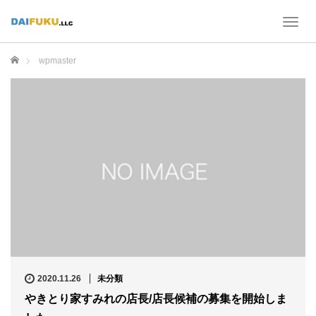
T
o
g
ホーム
wpmaster
g
l
e
n
a
v
i
g
a
t
i
o
n
2020.11.26
未分類
やきとり家すみれの店長/店長候補の募集を開始しま