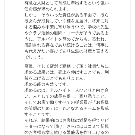
有意な人財として育成し輩出するという強い
使命感が求められます。
しかし、そういった責任がある半面で、彼ら
彼女らが成長していく様を見届け、将来に対
する悩みや不安に寄り添う中で、学校の先生
やクラブ活動の顧問・コーチがそうであるよ
うに、アルバイトを辞めてからも、慕われ、
感謝される存在であり続けることは、何事に
も代えがたい喜びであり生涯の財産と言える
でしょう。
店長、そして店舗で勤務して頂く社員たちに
求める成果とは、売上を伸ばすことでも、利
益を上げることでもありません。
求める能力も然りです。
求めるのは、アルバイト一人ひとりと向き合
い、人としての成長を促し、寄り添うこと。
そしてお店で働くすべての従業員が「お客様
の笑顔のため」に一丸となれるチームを形成
することです。
それが、結果的にはお客様の満足を得てリピ
ーターになって頂け、さらには口コミで新規
のお客様も増え続ける繁盛店を作り上げるの