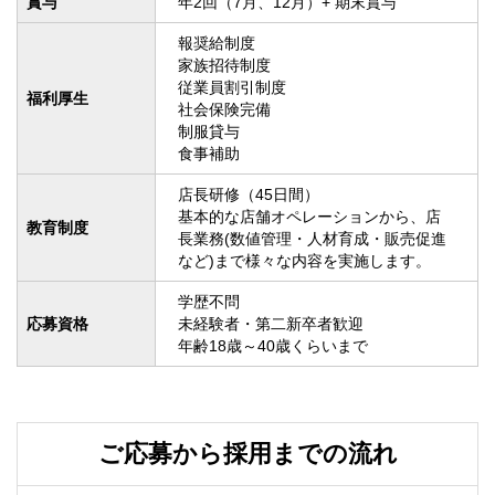
賞与
年2回（7月、12月）+ 期末賞与
報奨給制度

家族招待制度

従業員割引制度

福利厚生
社会保険完備

制服貸与

食事補助
店長研修（45日間）

基本的な店舗オペレーションから、店
教育制度
長業務(数値管理・人材育成・販売促進
など)まで様々な内容を実施します。
学歴不問

応募資格
未経験者・第二新卒者歓迎

年齢18歳～40歳くらいまで
ご応募から採用までの流れ