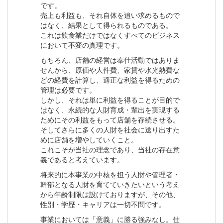
です。
売上も利益も、それ自体を追い求めるもので
はなく、結果として得られるものである。
これは飲食業だけではなくすべてのビジネス
において不変の真理です。
もちろん、店舗の経営は奉仕活動ではありま
せんから、原価や人件費、家賃や水光熱費な
どの経費を計算し、適正な利益を得るための
管理は必要です。
しかし、それは単に利益を得ることが目的で
はなく、永続的な人財育成・輩出を実現する
ためにその利益をもって店舗を存続させる。
そしてさらに多くの人財を社会に送り出すた
めに店舗を増やしていくこと。
これこそが当社の理念であり、当社の存在意
義であると考えています。
将来的に本事業の中核を担う人財や管理者・
幹部となる人財を育てていきたいという考え
から年齢制限は設けておりますが、その他、
性別・学歴・キャリアは一切不問です。
事業においては「意義」に勝る強みなし。仕