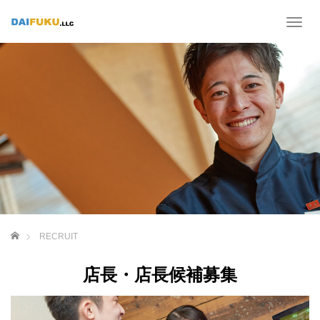
T
o
g
g
l
e
n
a
v
i
g
a
t
i
o
ホーム
RECRUIT
n
店長・店長候補募集