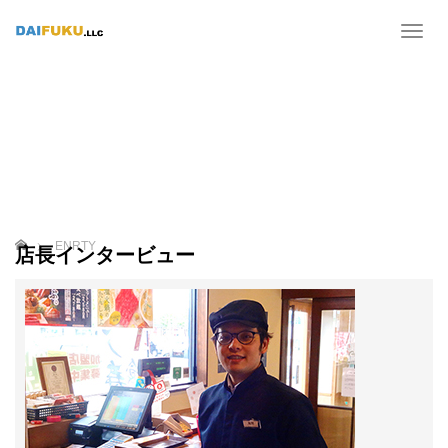
T
o
g
g
l
e
n
a
v
i
g
ホーム
ENRTY
店長インタービュー
a
t
i
o
n