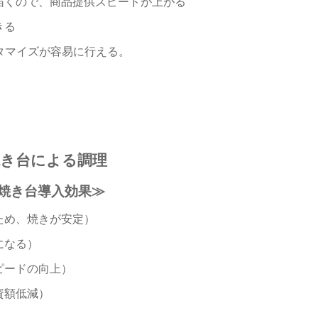
届くので、商品提供スピードが上がる
きる
スタマイズが容易に行える。
焼き台による調理
焼き台導入効果≫
ため、焼きが安定）
になる）
ピードの向上）
資額低減）