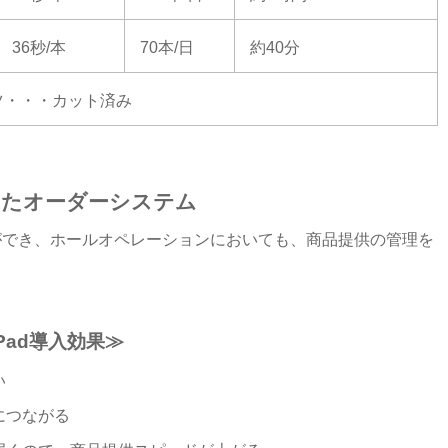
36秒/本
70本/日
約40分
ツ・・・カット済み
使ったオーダーシステム
ができ、ホールオペレーションにおいても、商品提供の管理を
iPad導入効果≫
い
につながる