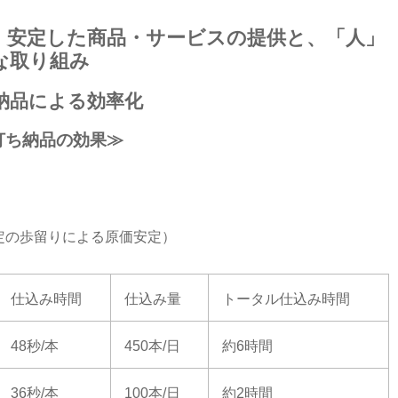
、安定した商品・サービスの提供と、「人」
な取り組み
納品による効率化
打ち納品の効果≫
定の歩留りによる原価安定）
仕込み時間
仕込み量
トータル仕込み時間
48秒/本
450本/日
約6時間
36秒/本
100本/日
約2時間