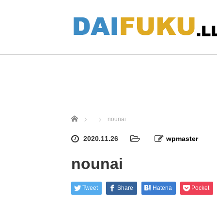
ホーム
nounai
2020.11.26
wpmaster
nounai
Tweet
Share
Hatena
Pocket