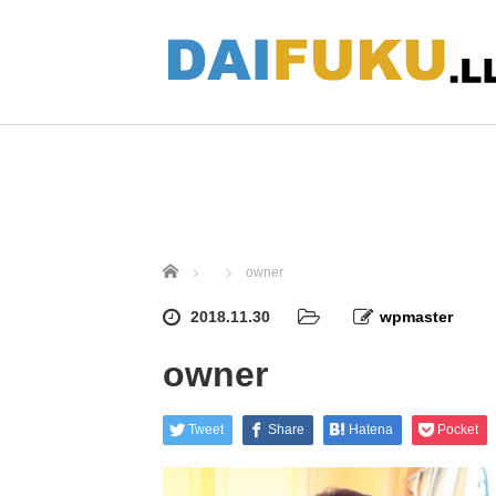
ホーム
owner
2018.11.30
wpmaster
owner
Tweet
Share
Hatena
Pocket