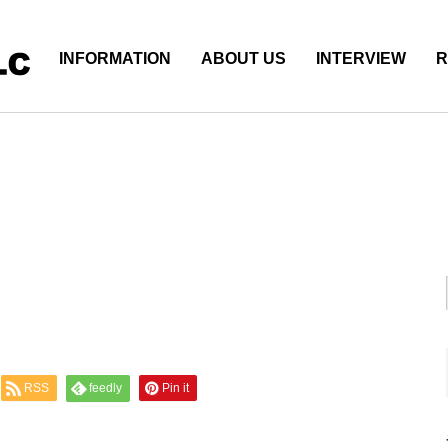
INFORMATION
ABOUT US
INTERVIEW
R
RSS
feedly
Pin it