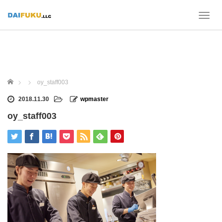
T
o
g
g
l
e
n
ホーム
oy_staff003
a
v
2018.11.30
wpmaster
i
oy_staff003
g
a
t
i
o
n