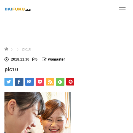
T
o
g
g
l
e
n
ホーム
pic10
a
v
2018.11.30
wpmaster
i
pic10
g
a
t
i
o
n