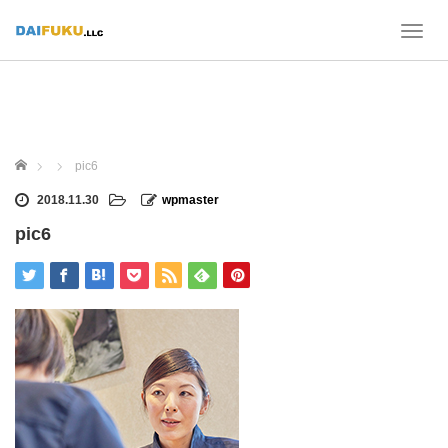
T
o
g
g
l
e
n
ホーム
pic6
a
v
2018.11.30
wpmaster
i
pic6
g
a
t
i
o
n