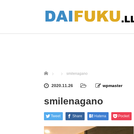
ホーム
smilenagano
2020.11.26
wpmaster
smilenagano
Tweet
Share
Hatena
Pocket