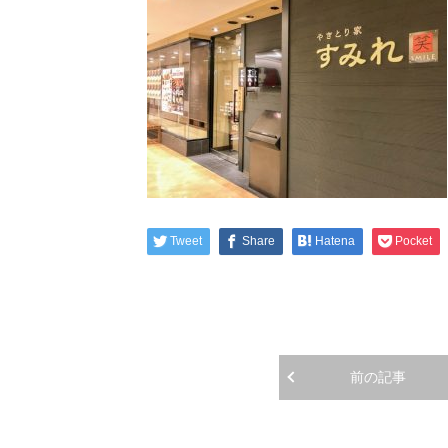
Tweet
Share
Hatena
Pocket
前の記事