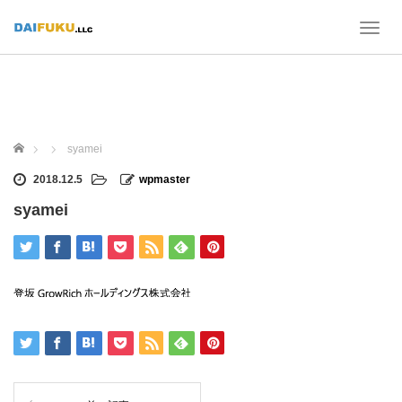
T
o
g
g
l
e
n
ホーム
syamei
a
v
2018.12.5
wpmaster
i
syamei
g
a
t
i
o
n